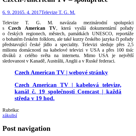
6. 9. 2016
5. 4. 2017
Televize T. G. M.
Televize T. G. M. navázala mezinárodní spolupráci
s
Czech American TV
, která vysílá dokumentární pořady
o českých regionech, městech,
památkách UNESCO, reportáže
o bohatém českém folkloru, ale také kurzy českého jazyka či pořady
představující české jídlo a speciality. Televizi sleduje přes 2,5
milionu domácností na kabelové televizi v USA a přes 100 tisíc
diváků z celého světa na internetu. Mimo USA je největší
sledovanost v Kanadě, Austrálii, Anglii a v Ruské federaci.
Czech American TV | webové stránky
Czech American TV | kabelová televize,
kanál č. 19 společnosti Comcast | každá
středa v 19 hod.
Rubrika:
zákulisí
Post navigation