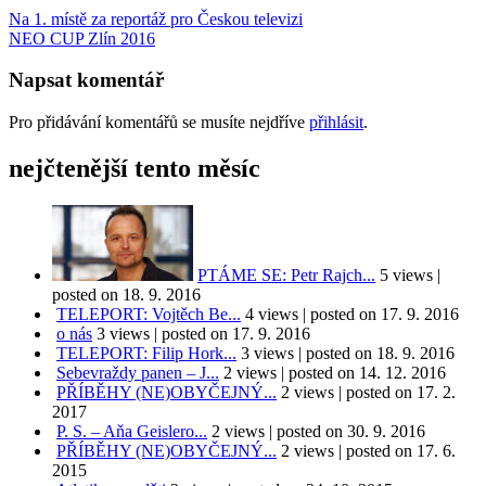
Na 1. místě za reportáž pro Českou televizi
NEO CUP Zlín 2016
Napsat komentář
Pro přidávání komentářů se musíte nejdříve
přihlásit
.
nejčtenější tento měsíc
PTÁME SE: Petr Rajch...
5 views
|
posted on 18. 9. 2016
TELEPORT: Vojtěch Be...
4 views
|
posted on 17. 9. 2016
o nás
3 views
|
posted on 17. 9. 2016
TELEPORT: Filip Hork...
3 views
|
posted on 18. 9. 2016
Sebevraždy panen – J...
2 views
|
posted on 14. 12. 2016
PŘÍBĚHY (NE)OBYČEJNÝ...
2 views
|
posted on 17. 2.
2017
P. S. – Aňa Geislero...
2 views
|
posted on 30. 9. 2016
PŘÍBĚHY (NE)OBYČEJNÝ...
2 views
|
posted on 17. 6.
2015